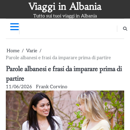
Skip
Viaggi in Albania
to
Tutto sui tuoi viaggi in Albania
content
Home
Varie
Parole albanesi e frasi da imparare prima di partire
Parole albanesi e frasi da imparare prima di
partire
11/06/2026
Frank Corvino