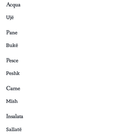
Acqua
Ujë
Pane
Bukë
Pesce
Peshk
Carne
Mish
Insalata
Sallatë