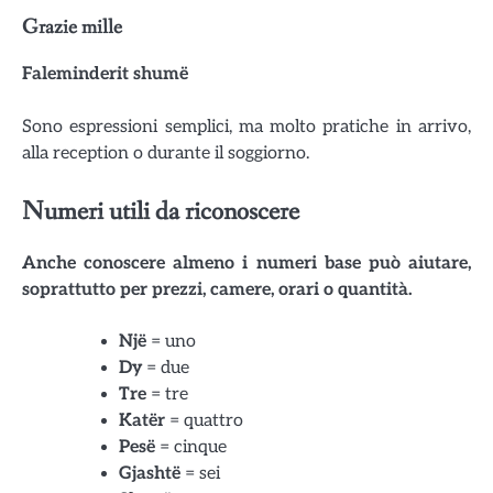
Grazie mille
Faleminderit shumë
Sono espressioni semplici, ma molto pratiche in arrivo,
alla reception o durante il soggiorno.
Numeri utili da riconoscere
Anche conoscere almeno i numeri base può aiutare,
soprattutto per prezzi, camere, orari o quantità.
Një
= uno
Dy
= due
Tre
= tre
Katër
= quattro
Pesë
= cinque
Gjashtë
= sei