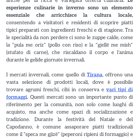
anche per la ricca e variegata offerta culinaria.
Le
esperienze culinarie in inverno sono un elemento
essenziale che arricchisce la cultura locale,
consentendo a visitatori e residenti di scoprire piatti
tipici preparati con ingredienti freschi e di stagione. Tra
le specialità da non perdere ci sono le zuppe calde, come
la “pula me oriz” (pollo con riso) e la “gjellë me mish”
(stufato di carne), che riscaldano il corpo e l’anima
durante le gelide giornate invernali.
I mercati invernali, come quello di
Tirana
, offrono una
vasta selezione di prodotti locali, dove è possibile
trovare agrumi freschi, cibi in conserva e
vari tipi di
formaggi
.
Questi mercati sono un importante punto di
riferimento per la comunità, non solo come luoghi di
acquisto, ma anche come spazi di socializzazione e
tradizione. Durante la festività del Natale e del
Capodanno, è comune assaporare piatti tradizionali
come il “speca me gjizë” (peperoni ripieni di formaggio) e