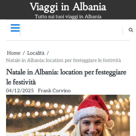
Skip
Viaggi in Albania
to
Tutto sui tuoi viaggi in Albania
content
Home
Località
Natale in Albania: location per festeggiare le festività
Natale in Albania: location per festeggiare
le festività
04/12/2025
Frank Corvino