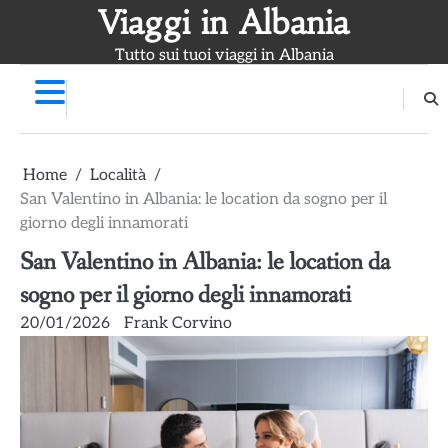
Skip
Viaggi in Albania
to
Tutto sui tuoi viaggi in Albania
content
Home
Località
San Valentino in Albania: le location da sogno per il
giorno degli innamorati
San Valentino in Albania: le location da
sogno per il giorno degli innamorati
20/01/2026
Frank Corvino