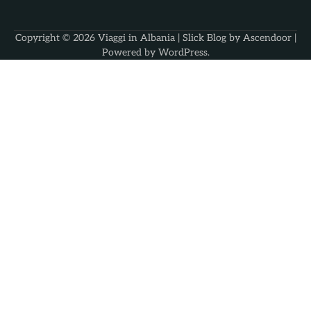
Copyright © 2026
Viaggi in Albania
| Slick Blog by
Ascendoor
|
Powered by
WordPress
.