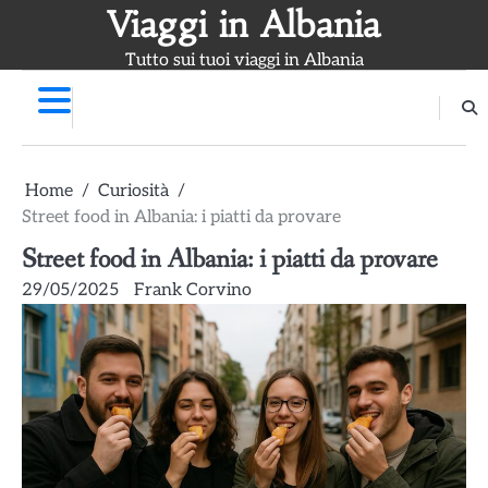
Skip
Viaggi in Albania
to
Tutto sui tuoi viaggi in Albania
content
Home
Curiosità
Street food in Albania: i piatti da provare
Street food in Albania: i piatti da provare
29/05/2025
Frank Corvino