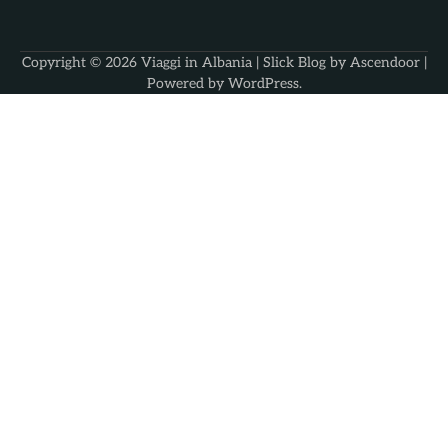
Copyright © 2026
Viaggi in Albania
| Slick Blog by
Ascendoor
|
Powered by
WordPress
.