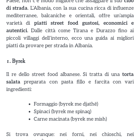
Paese, non c’è modo migliore che assaggiare il suo
cibo
di strada
. L’Albania, con la sua cucina ricca di influenze
mediterranee, balcaniche e orientali, offre un’ampia
varietà di
piatti street food gustosi, economici e
autentici
. Dalle città come Tirana e Durazzo fino ai
piccoli villaggi dell’interno, ecco una guida ai migliori
piatti da provare per strada in Albania.
1.
Byrek
Il re dello street food albanese. Si tratta di una
torta
salata
preparata con pasta fillo e farcita con vari
ingredienti:
Formaggio (byrek me djathë)
Spinaci (byrek me spinaq)
Carne macinata (byrek me mish)
Si trova ovunque: nei forni, nei chioschi, nei