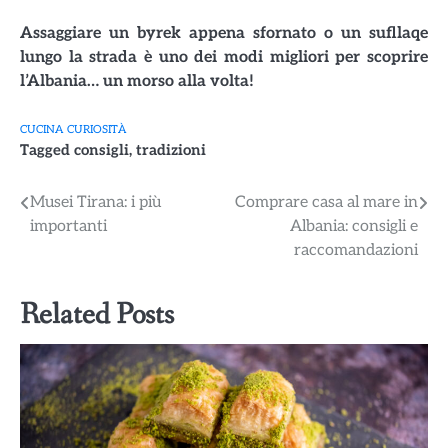
Assaggiare un byrek appena sfornato o un sufllaqe
lungo la strada è uno dei modi migliori per scoprire
l’Albania… un morso alla volta!
CUCINA
CURIOSITÀ
Tagged
consigli
,
tradizioni
Navigazione
Musei Tirana: i più
Comprare casa al mare in
importanti
Albania: consigli e
articoli
raccomandazioni
Related Posts