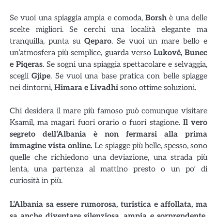
Se vuoi una spiaggia ampia e comoda,
Borsh
è una delle
scelte migliori. Se cerchi una località elegante ma
tranquilla, punta su
Qeparo
. Se vuoi un mare bello e
un’atmosfera più semplice, guarda verso
Lukovë, Bunec
e Piqeras
. Se sogni una spiaggia spettacolare e selvaggia,
scegli
Gjipe
. Se vuoi una base pratica con belle spiagge
nei dintorni,
Himara e Livadhi
sono ottime soluzioni.
Chi desidera il mare più famoso può comunque visitare
Ksamil, ma magari fuori orario o fuori stagione.
Il vero
segreto dell’Albania è non fermarsi alla prima
immagine vista online.
Le spiagge più belle, spesso, sono
quelle che richiedono una deviazione, una strada più
lenta, una partenza al mattino presto o un po’ di
curiosità in più.
L’Albania sa essere rumorosa, turistica e affollata, ma
sa anche diventare silenziosa, ampia e sorprendente.